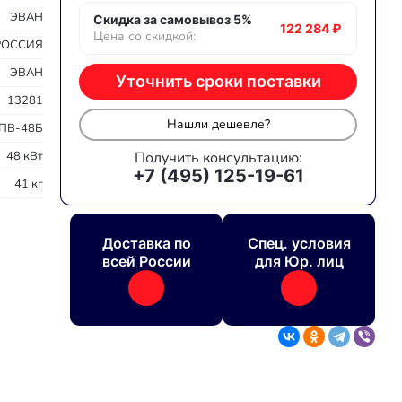
ЭВАН
Скидка за самовывоз 5%
122 284
₽
Цена со скидкой:
РОССИЯ
ЭВАН
Уточнить сроки поставки
13281
Нашли дешевле?
ПВ-48Б
48 кВт
Получить консультацию:
+7 (495) 125-19-61
41 кг
Доставка по
Спец. условия
всей России
для Юр. лиц