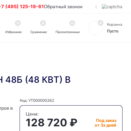
+7 (495) 125-19-61
Обратный звонок
0
0
0
0
Корзина
Пусто
Избранное
Сравнение
Просмотренные
8Б (48 КВТ) В
Код: УТ000000262
тров в
Цена:
128 720
₽
Под заказ
от 3х дней