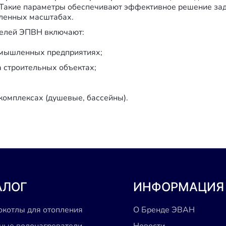
C. Такие параметры обеспечивают эффективное решение зад
ленных масштабах.
елей ЭПВН включают:
омышленных предприятиях;
 строительных объектах;
комплексах (душевые, бассейны).
АЛОГ
ИНФОРМАЦИЯ
окотлы для отопления
О Бренде ЭВАН