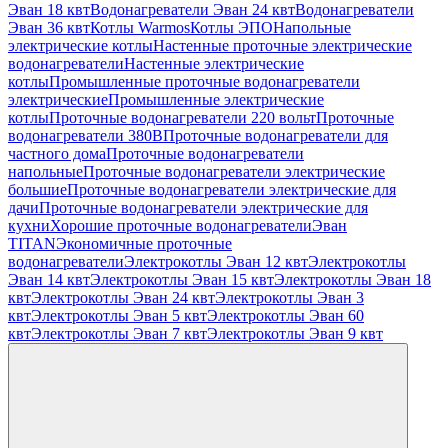
Эван 18 квт
Водонагреватели Эван 24 квт
Водонагреватели
Эван 36 квт
Котлы Warmos
Котлы ЭПО
Напольные
электрические котлы
Настенные проточные электрические
водонагреватели
Настенные электрические
котлы
Промышленные проточные водонагреватели
электрические
Промышленные электрические
котлы
Проточные водонагреватели 220 вольт
Проточные
водонагреватели 380В
Проточные водонагреватели для
частного дома
Проточные водонагреватели
напольные
Проточные водонагреватели электрические
большие
Проточные водонагреватели электрические для
дачи
Проточные водонагреватели электрические для
кухни
Хорошие проточные водонагреватели
Эван
TITAN
Экономичные проточные
водонагреватели
Электрокотлы Эван 12 квт
Электрокотлы
Эван 14 квт
Электрокотлы Эван 15 квт
Электрокотлы Эван 18
квт
Электрокотлы Эван 24 квт
Электрокотлы Эван 3
квт
Электрокотлы Эван 5 квт
Электрокотлы Эван 60
квт
Электрокотлы Эван 7 квт
Электрокотлы Эван 9 квт