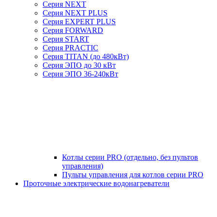
Серия NEXT
Серия NEXT PLUS
Серия EXPERT PLUS
Серия FORWARD
Серия START
Серия PRACTIC
Серия TITAN (до 480кВт)
Серия ЭПО до 30 кВт
Серия ЭПО 36-240кВт
Котлы серии PRO (отдельно, без пультов
управления)
Пульты управления для котлов серии PRO
Проточные электрические водонагреватели