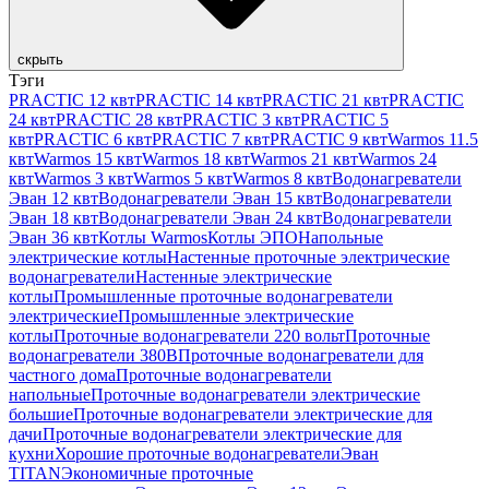
скрыть
Тэги
PRACTIC 12 квт
PRACTIC 14 квт
PRACTIC 21 квт
PRACTIC
24 квт
PRACTIC 28 квт
PRACTIC 3 квт
PRACTIC 5
квт
PRACTIC 6 квт
PRACTIC 7 квт
PRACTIC 9 квт
Warmos 11.5
квт
Warmos 15 квт
Warmos 18 квт
Warmos 21 квт
Warmos 24
квт
Warmos 3 квт
Warmos 5 квт
Warmos 8 квт
Водонагреватели
Эван 12 квт
Водонагреватели Эван 15 квт
Водонагреватели
Эван 18 квт
Водонагреватели Эван 24 квт
Водонагреватели
Эван 36 квт
Котлы Warmos
Котлы ЭПО
Напольные
электрические котлы
Настенные проточные электрические
водонагреватели
Настенные электрические
котлы
Промышленные проточные водонагреватели
электрические
Промышленные электрические
котлы
Проточные водонагреватели 220 вольт
Проточные
водонагреватели 380В
Проточные водонагреватели для
частного дома
Проточные водонагреватели
напольные
Проточные водонагреватели электрические
большие
Проточные водонагреватели электрические для
дачи
Проточные водонагреватели электрические для
кухни
Хорошие проточные водонагреватели
Эван
TITAN
Экономичные проточные