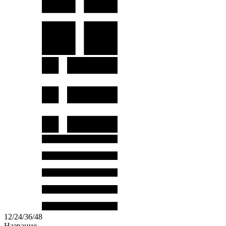
12
/
24
/
36
/
48
Название