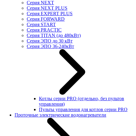
Серия NEXT
Серия NEXT PLUS
Серия EXPERT PLUS
Серия FORWARD
Серия START
Серия PRACTIC
Серия TITAN (до 480кВт)
Серия ЭПО до 30 кВт
Серия ЭПО 36-240кВт
Котлы серии PRO (отдельно, без пультов
управления)
Пульты управления для котлов серии PRO
Проточные электрические водонагреватели