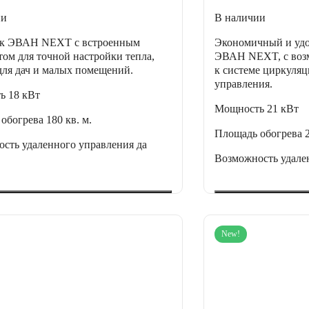
ии
В наличии
к ЭВАН NEXT с встроенным
Экономичный и удо
том для точной настройки тепла,
ЭВАН NEXT, с воз
для дач и малых помещений.
к системе циркуля
управления.
ть
18 кВт
Мощность
21 кВт
 обогрева
180 кв. м.
Площадь обогрева
сть удаленного управления
да
Возможность удале
New!