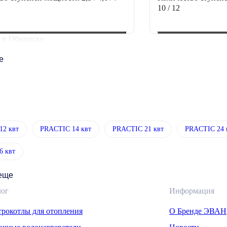
10 / 12
 в Обнинске
ее
12 квт
PRACTIC 14 квт
PRACTIC 21 квт
PRACTIC 24 
6 квт
 еще
лог
Информация
трокотлы для отопления
О Бренде ЭВАН