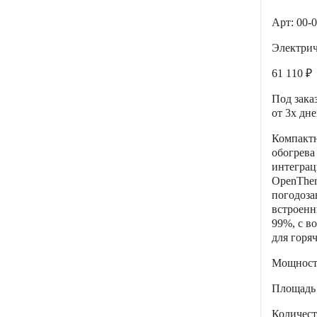
Арт: 00-
Электри
61 110 ₽
Под зака
от 3х дн
Компактн
обогрева
интеграц
OpenTher
погодоза
встроенн
99%, с в
для горя
Мощнос
Площадь
Количес