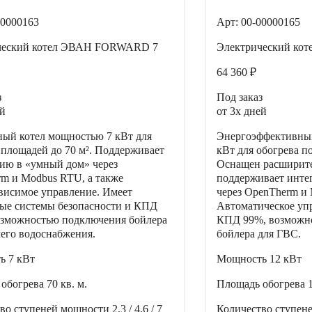
00000163
Арт: 00-00000165
ческий котел ЭВАН FORWARD 7
Электрический ко
64 360 ₽
з
Под заказ
ей
от 3х дней
ый котел мощностью 7 кВт для
Энергоэффективный
 площадей до 70 м². Поддерживает
кВт для обогрева п
ию в «умный дом» через
Оснащен расширите
m и Modbus RTU, а также
поддерживает инте
висимое управление. Имеет
через OpenTherm и
ые системы безопасности и КПД
Автоматическое уп
озможностью подключения бойлера
КПД 99%, возможн
чего водоснабжения.
бойлера для ГВС.
ть
7 кВт
Мощность
12 кВт
 обогрева
70 кв. м.
Площадь обогрева
тво ступеней мощности
2,3 / 4,6 / 7
Количество ступен