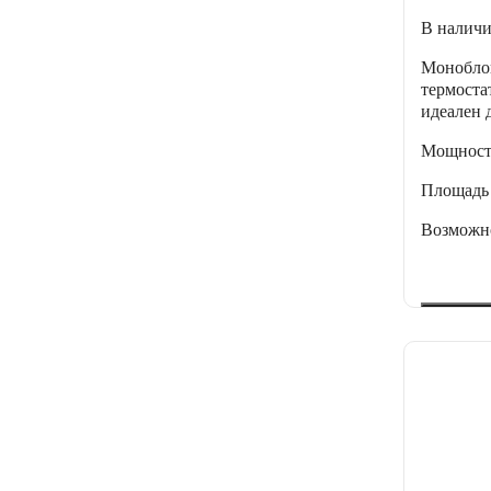
В налич
Монобло
термоста
идеален 
Мощнос
Площадь
Возможно