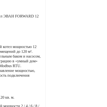
тел ЭВАН FORWARD 12
 котел мощностью 12
омещений до 120 м².
льным баком и насосом,
грацию в «умный дом»
 Modbus RTU.
равление мощностью,
ость подключения
120 кв. м.
ей мощности
2 / 4 / 6 / 8 /