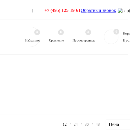
+7 (495) 125-19-61
Обратный звонок
0
0
0
0
Кор
Пус
Избранное
Сравнение
Просмотренные
Цена
12
/
24
/
36
/
48