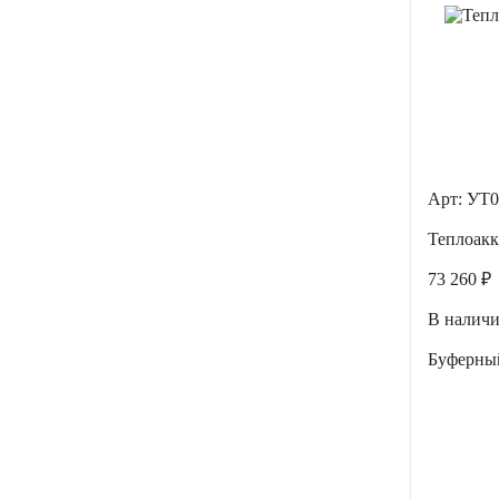
Арт: УТ0
Теплоак
73 260 ₽
В налич
Буферны