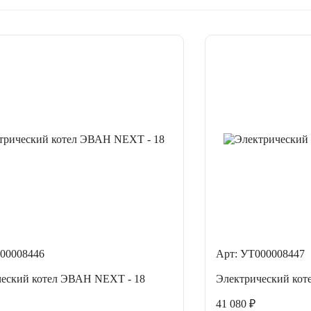
00008446
Арт: УТ000008447
ческий котел ЭВАН NEXT - 18
Электрический кот
41 080 ₽