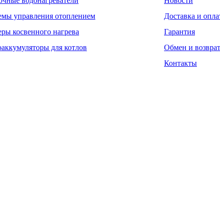
очные водонагреватели
Новости
емы управления отоплением
Доставка и опла
еры косвенного нагрева
Гарантия
оаккумуляторы для котлов
Обмен и возвра
Контакты