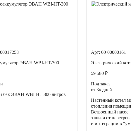
00017258
Арт: 00-00000161
кумулятор ЭВАН WBI-HT-300
Электрический ко
59 580 ₽
ии
Под заказ
от 3х дней
й бак ЭВАН WBI-HT-300 литров
Настенный котел м
отопления помещени
Встроенный насос,
защита от перегрев
и интеграции в "у