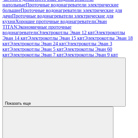
напольные
Проточные водонагреватели электрические
большие
Проточные водонагреватели электрические для
дачи
Проточные водонагреватели электрические для
кухни
Хорошие проточные водонагреватели
Эван
TITAN
Экономичные проточные
водонагреватели
Электрокотлы Эван 12 квт
Электрокотлы
Эван 14 квт
Электрокотлы Эван 15 квт
Электрокотлы Эван 18
квт
Электрокотлы Эван 24 квт
Электрокотлы Эван 3
квт
Электрокотлы Эван 5 квт
Электрокотлы Эван 60
квт
Электрокотлы Эван 7 квт
Электрокотлы Эван 9 квт
Показать еще