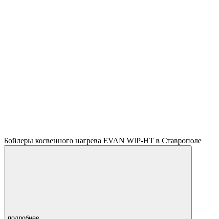
209 660 ₽
Под заказ
от 3х дней
Водонагреватель косвенного нагрева ЭВАН WIP-HT-500:
объем 500 литров, для организации горячего водоснабжения.
Бойлеры косвенного нагрева EVAN WIP-HT в Ставрополе
подробнее