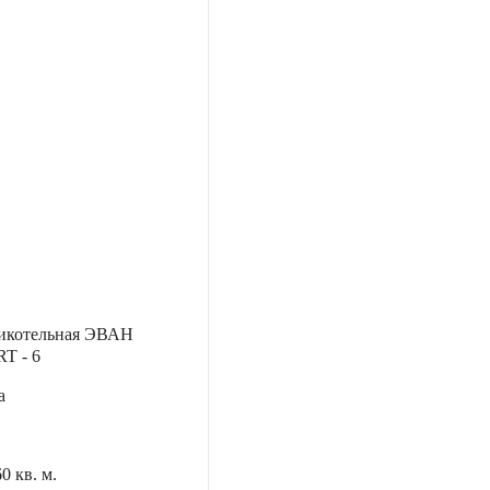
никотельная ЭВАН
 - 6
а
60 кв. м.