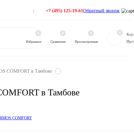
+7 (495) 125-19-61
Обратный звонок
0
0
0
0
Кор
Пус
Избранное
Сравнение
Просмотренные
OS COMFORT в Тамбове
COMFORT в Тамбове
ARMOS COMFORT