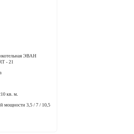
никотельная ЭВАН
 - 21
а
210 кв. м.
ей мощности
3,5 / 7 / 10,5