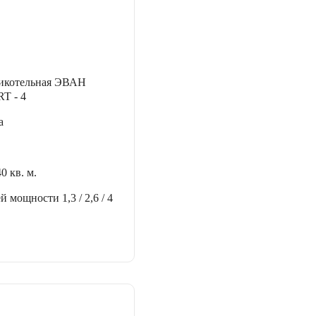
никотельная ЭВАН
 - 4
а
40 кв. м.
ей мощности
1,3 / 2,6 / 4