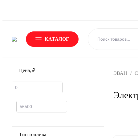
О Бренде
Новости
Доставка и оплата
Обмен и возвр
КАТАЛОГ
Цена, ₽
ЭВАН
/
С
Элек
Тип топлива