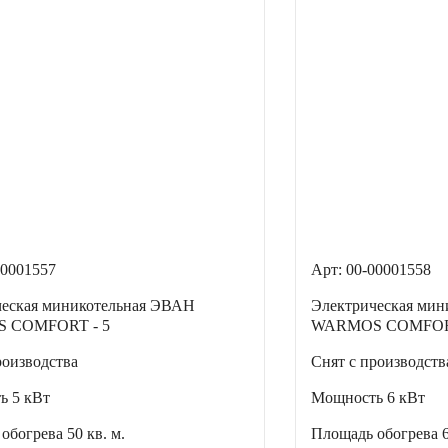
00001557
Арт: 00-00001558
ческая миникотельная ЭВАН
Электрическая ми
 COMFORT - 5
WARMOS COMFORT
роизводства
Снят с производств
ть
5 кВт
Мощность
6 кВт
 обогрева
50 кв. м.
Площадь обогрева