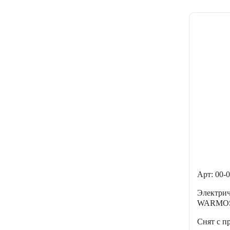
Арт: 00-
Электри
WARMOS
Снят с п