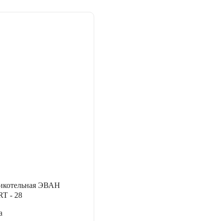
никотельная ЭВАН
 - 28
а