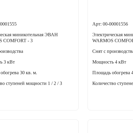
00001555
Арт: 00-00001556
ческая миникотельная ЭВАН
Электрическая ми
 COMFORT - 3
WARMOS COMFORT
роизводства
Снят с производств
ть
3 кВт
Мощность
4 кВт
 обогрева
30 кв. м.
Площадь обогрева
тво ступеней мощности
1 / 2 / 3
Количество ступен