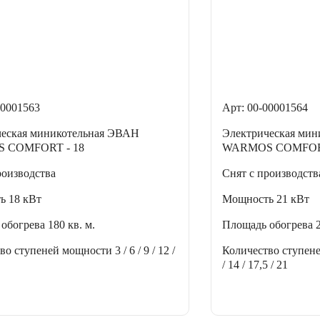
00001563
Арт: 00-00001564
ческая миникотельная ЭВАН
Электрическая ми
 COMFORT - 18
WARMOS COMFORT
роизводства
Снят с производств
ть
18 кВт
Мощность
21 кВт
 обогрева
180 кв. м.
Площадь обогрева
тво ступеней мощности
3 / 6 / 9 / 12 /
Количество ступен
/ 14 / 17,5 / 21