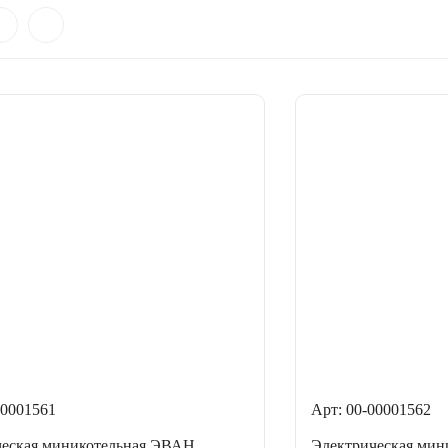
00001561
Арт: 00-00001562
ческая миникотельная ЭВАН
Электрическая ми