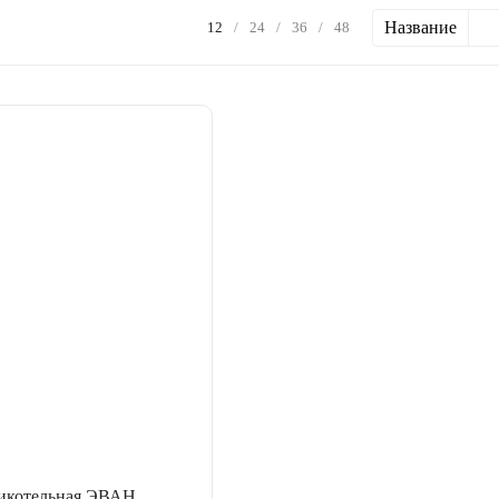
Название
12
/
24
/
36
/
48
никотельная ЭВАН