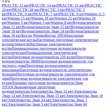
Тэги
PRACTIC 12 квт
PRACTIC 14 квт
PRACTIC 21 квт
PRACTIC
24 квт
PRACTIC 28 квт
PRACTIC 3 квт
PRACTIC 5
квт
PRACTIC 6 квт
PRACTIC 7 квт
PRACTIC 9 квт
Warmos 11.5
квт
Warmos 15 квт
Warmos 18 квт
Warmos 21 квт
Warmos 24
квт
Warmos 3 квт
Warmos 5 квт
Warmos 8 квт
Водонагреватели
Эван 12 квт
Водонагреватели Эван 15 квт
Водонагреватели
Эван 18 квт
Водонагреватели Эван 24 квт
Водонагреватели
Эван 36 квт
Котлы Warmos
Котлы ЭПО
Напольные
электрические котлы
Настенные проточные электрические
водонагреватели
Настенные электрические
котлы
Промышленные проточные водонагреватели
электрические
Промышленные электрические
котлы
Проточные водонагреватели 220 вольт
Проточные
водонагреватели 380В
Проточные водонагреватели для
частного дома
Проточные водонагреватели
напольные
Проточные водонагреватели электрические
большие
Проточные водонагреватели электрические для
дачи
Проточные водонагреватели электрические для
кухни
Хорошие проточные водонагреватели
Эван
TITAN
Экономичные проточные
водонагреватели
Электрокотлы Эван 12 квт
Электрокотлы
Эван 14 квт
Электрокотлы Эван 15 квт
Электрокотлы Эван 18
квт
Электрокотлы Эван 24 квт
Электрокотлы Эван 3
квт
Электрокотлы Эван 5 квт
Электрокотлы Эван 60