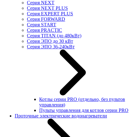
Серия NEXT
Серия NEXT PLUS
Серия EXPERT PLUS
Серия FORWARD
Серия START
Серия PRACTIC
Серия TITAN (до 480кВт)
Серия ЭПО до 30 кВт
Серия ЭПО 36-240кВт
Котлы серии PRO (отдельно, без пультов
управления)
Пульты управления для котлов серии PRO
Проточные электрические водонагреватели