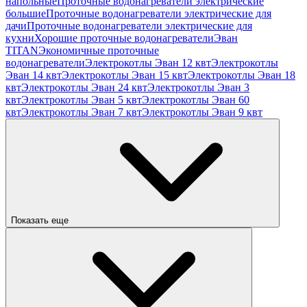
напольные
Проточные водонагреватели электрические
большие
Проточные водонагреватели электрические для
дачи
Проточные водонагреватели электрические для
кухни
Хорошие проточные водонагреватели
Эван
TITAN
Экономичные проточные
водонагреватели
Электрокотлы Эван 12 квт
Электрокотлы
Эван 14 квт
Электрокотлы Эван 15 квт
Электрокотлы Эван 18
квт
Электрокотлы Эван 24 квт
Электрокотлы Эван 3
квт
Электрокотлы Эван 5 квт
Электрокотлы Эван 60
квт
Электрокотлы Эван 7 квт
Электрокотлы Эван 9 квт
Показать еще