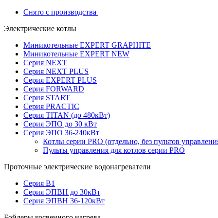
Снято с производства
Электрические котлы
Миникотельные EXPERT GRAPHITE
Миникотельные EXPERT NEW
Серия NEXT
Серия NEXT PLUS
Серия EXPERT PLUS
Серия FORWARD
Серия START
Серия PRACTIC
Серия TITAN (до 480кВт)
Серия ЭПО до 30 кВт
Серия ЭПО 36-240кВт
Котлы серии PRO (отдельно, без пультов управлени
Пульты управления для котлов серии PRO
Проточные электрические водонагреватели
Серия В1
Серия ЭПВН до 30кВт
Серия ЭПВН 36-120кВт
Бойлеры косвенного нагрева