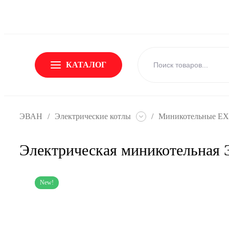
О Бренде
Новости
Доставка и оплата
Обмен и возвр
КАТАЛОГ
ЭВАН
/
Электрические котлы
/
Миникотельные E
Электрическая миникотельная
New!