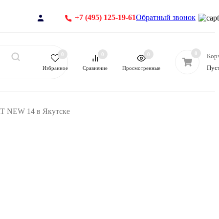
+7 (495) 125-19-61
Обратный звонок
0
0
0
0
Кор
Пус
Избранное
Сравнение
Просмотренные
T NEW 14 в Якутске