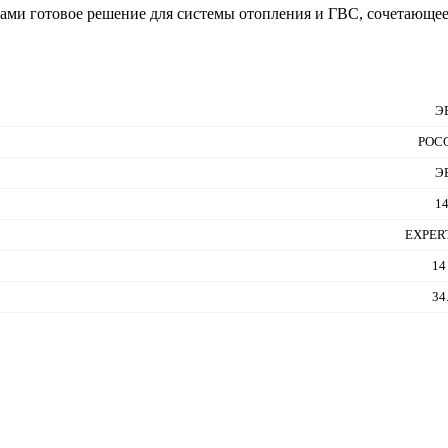
ами готовое решение для системы отопления и ГВС, сочетающе
Э
РОС
Э
1
EXPER
14
34