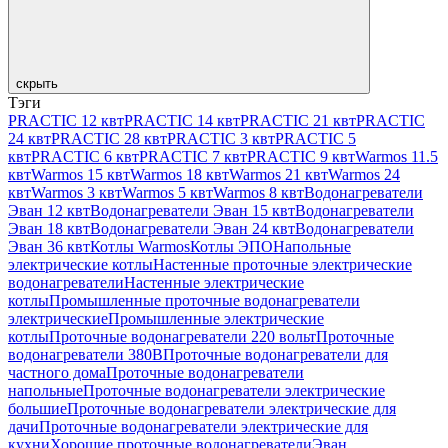
скрыть
Тэги
PRACTIC 12 квт
PRACTIC 14 квт
PRACTIC 21 квт
PRACTIC
24 квт
PRACTIC 28 квт
PRACTIC 3 квт
PRACTIC 5
квт
PRACTIC 6 квт
PRACTIC 7 квт
PRACTIC 9 квт
Warmos 11.5
квт
Warmos 15 квт
Warmos 18 квт
Warmos 21 квт
Warmos 24
квт
Warmos 3 квт
Warmos 5 квт
Warmos 8 квт
Водонагреватели
Эван 12 квт
Водонагреватели Эван 15 квт
Водонагреватели
Эван 18 квт
Водонагреватели Эван 24 квт
Водонагреватели
Эван 36 квт
Котлы Warmos
Котлы ЭПО
Напольные
электрические котлы
Настенные проточные электрические
водонагреватели
Настенные электрические
котлы
Промышленные проточные водонагреватели
электрические
Промышленные электрические
котлы
Проточные водонагреватели 220 вольт
Проточные
водонагреватели 380В
Проточные водонагреватели для
частного дома
Проточные водонагреватели
напольные
Проточные водонагреватели электрические
большие
Проточные водонагреватели электрические для
дачи
Проточные водонагреватели электрические для
кухни
Хорошие проточные водонагреватели
Эван