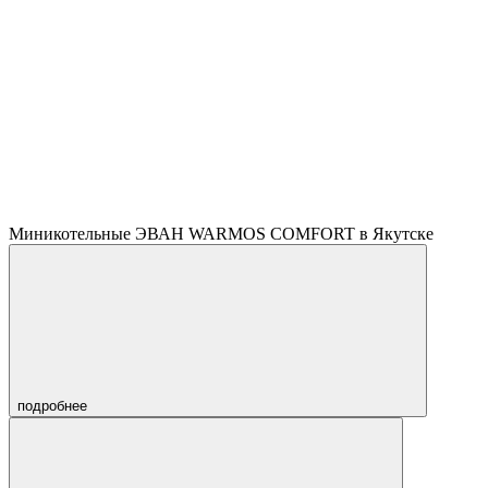
Площадь обогрева
280 кв. м.
Количество ступеней мощности
4,7 / 9,3 / 14 / 18,7 / 23,3 / 28
Миникотельные ЭВАН WARMOS COMFORT в Якутске
подробнее