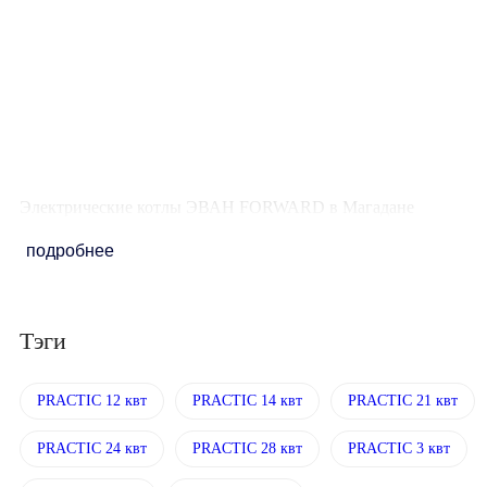
Площадь обогрева
210 кв. м.
Количество ступеней
мощности
3 / 7 / 10 / 14 / 17 /
21
Электрические котлы ЭВАН FORWARD в Магадане
подробнее
Тэги
PRACTIC 12 квт
PRACTIC 14 квт
PRACTIC 21 квт
PRACTIC 24 квт
PRACTIC 28 квт
PRACTIC 3 квт